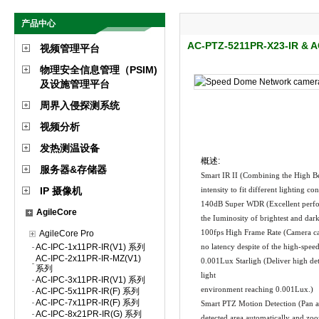
产品中心
AC-PTZ-5211PR-X23-IR & A
视频管理平台
物理安全信息管理（PSIM)
及设施管理平台
周界入侵探测系统
视频分析
发热测温设备
概述:
服务器&存储器
Smart IR II (Combining the High 
IP 摄像机
intensity to fit different lighting con
140dB Super WDR (Excellent perfo
AgileCore
the Iuminosity of brightest and dark
100fps High Frame Rate (Camera can
AgileCore Pro
AC-IPC-1x11PR-IR(V1) 系列
no latency despite of the high-spe
AC-IPC-2x11PR-IR-MZ(V1)
0.001Lux Starligh (Deliver high det
系列
light
AC-IPC-3x11PR-IR(V1) 系列
environment reaching 0.001Lux.)
AC-IPC-5x11PR-IR(F) 系列
AC-IPC-7x11PR-IR(F) 系列
Smart PTZ Motion Detection (Pan and
AC-IPC-8x21PR-IR(G) 系列
detected area automatically and zo