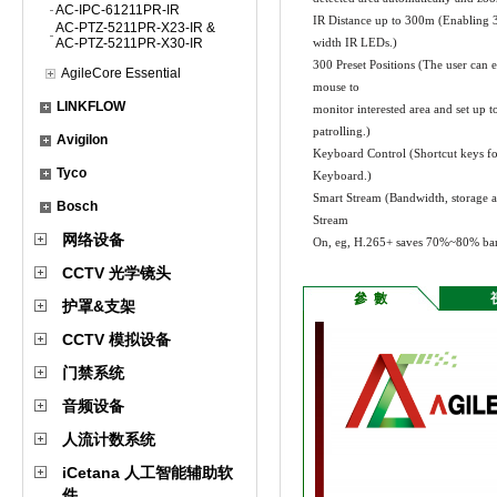
AC-IPC-61211PR-IR
IR Distance up to 300m (Enabling 30
AC-PTZ-5211PR-X23-IR &
AC-PTZ-5211PR-X30-IR
width IR LEDs.)
300 Preset Positions (The user can ea
AgileCore Essential
mouse to
LINKFLOW
monitor interested area and set up t
patrolling.)
Avigilon
Keyboard Control (Shortcut keys fo
Tyco
Keyboard.)
Smart Stream (Bandwidth, storage an
Bosch
Stream
网络设备
On, eg, H.265+ saves 70%~80% ban
CCTV 光学镜头
參 數
护罩&支架
CCTV 模拟设备
门禁系统
音频设备
人流计数系统
iCetana 人工智能辅助软
件